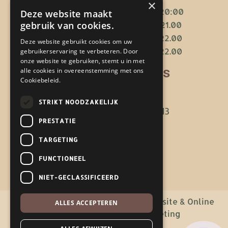
×
Ma-di
09:30 – 20:00
Deze website maakt
gebruik van cookies.
Wo-vrij
09.30 – 21.00
Za
09.30 – 22.00
Deze website gebruikt cookies om uw
Z0
10.00 – 22.00
gebruikerservaring te verbeteren. Door
onze website te gebruiken, stemt u in met
Contactgegevens
alle cookies in overeenstemming met ons
Cookiebeleid.
KvK: 76862844
STRIKT NOODZAKELIJK
NL25 RABO 0351 2428 13
PRESTATIE
TARGETING
Informatie
FUNCTIONEEL
NIET-GECLASSIFICEERD
© 2026 Spa Massages & Rituals | Website & Online
ALLES ACCEPTEREN
Marketing door
MADE Marketing